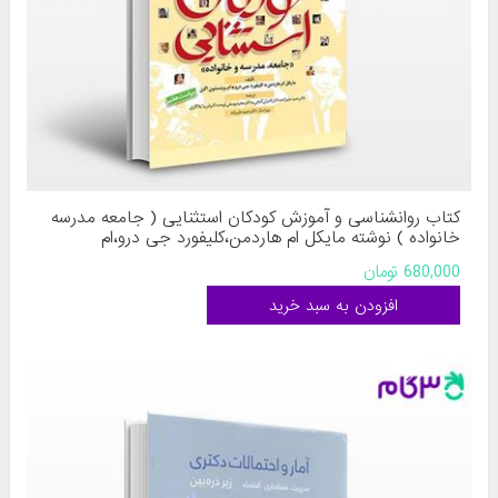
کتاب روانشناسی و آموزش کودکان استثنایی ( جامعه مدرسه
خانواده ) نوشته مایکل ام هاردمن،کلیفورد جی درو،ام
وینستون اگن ترجمه ی حمید علیزاده،کامران گنجی،مجید
680,000 تومان
یوسفی لویه،فریبا یاد از دانژه