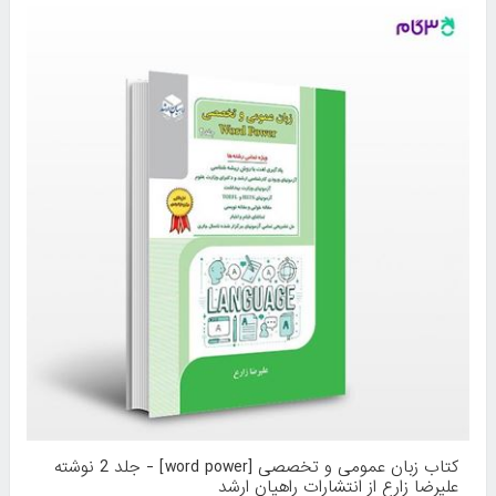
کتاب زبان عمومی و تخصصی [word power] - جلد 2 نوشته
علیرضا زارع از انتشارات راهیان ارشد