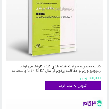
کتاب مجموعه سوالات طبقه بندی شده کارشناسی ارشد
رادیوبیولوژی و حفاظت پرتوی از سال 87 تا 94 با پاسخنامه
کاملا تشریحی و کاربردی ، مجموعه کتابهای ETC نوشته سمایه
168,000 تومان
آذری اصل،کاوه مولودی،المیرا زنجانی، رضا محمدی نیا از
اطمینان