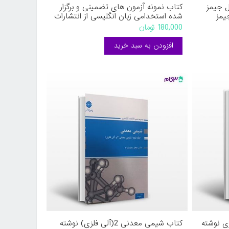
ل جیمز
کتاب نمونه آزمون های تضمینی و برگزار
یمز
شده استخدامی زبان انگلیسی از انتشارات
 فاطمی
رویای سبز نوشته زینب اعتدادی
180,000 تومان
ی نوشته
کتاب شیمی معدنی 2(آلی فلزی) نوشته