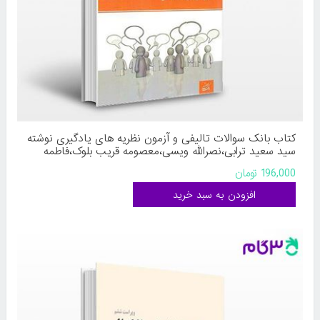
کتاب بانک سوالات تالیفی و آزمون نظریه های یادگیری نوشته
سید سعید ترابی،نصرالله ویسی،معصومه قریب بلوک،فاطمه
ناظمی از پوران پژوهش
196,000 تومان