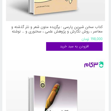
کتاب سخن شیرین پارسی : برگزیده متون شعر و نثر گذشته و
معاصر ، روش نگارش و پژوهش علمی ، سخنوری و ... نوشته
دکتر اکبر صیادکوه ، کاووس حسن‌ لی ، دکتر منیژه عبدالهی ،
198,000 تومان
احمد پارسا از سمت کد کتاب: 612