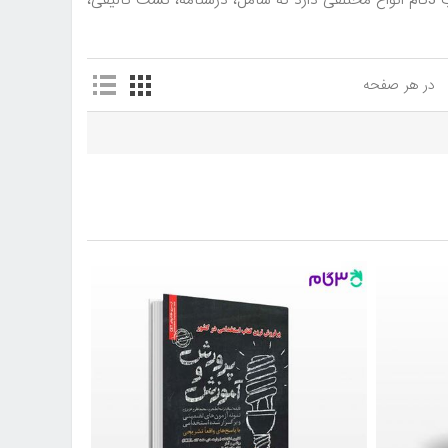
و ... از طریق این صفحه امکان پذیر است. منابع ازمون استخدامی در فروشگاه کتاب 3گام انواع مختلفی دارد که شامل، درسنامه، تست تالیفی،
در هر صفحه