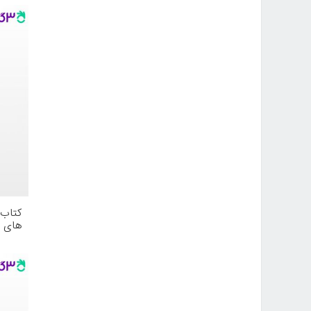
های ا
انقلا