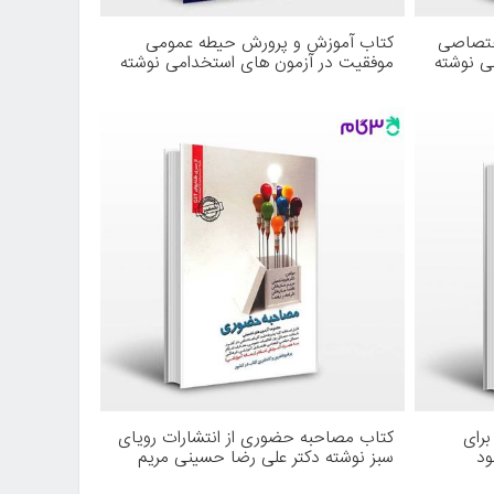
ختصاصی
کتاب آموزش و پرورش حیطه عمومی
ی نوشته
موفقیت در آزمون های استخدامی نوشته
از
گروه مولفان بامدیریت معصومه صادقی از
انتشارات آراه
رای
کتاب مصاحبه حضوری از انتشارات رویای
ود
سبز نوشته دکتر علی رضا حسینی مریم
لاب
ساریخانی فاطمه ساریخانی علی اصغر