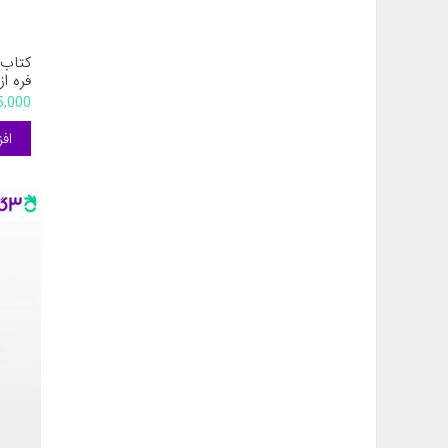
کتاب 
فره از
385,000 