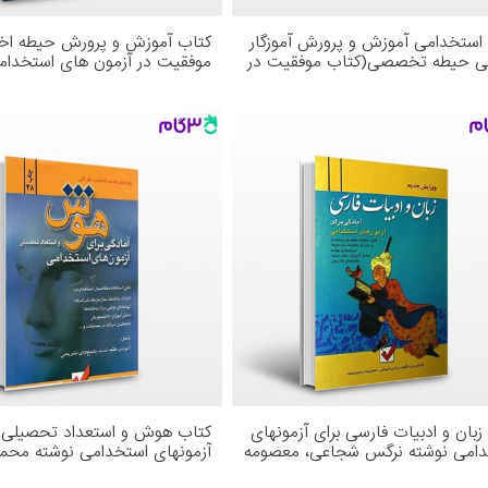
استخدامی آموزش و پرورش آموزگار
کتاب آموزش و پرورش حیطه ا
یی حیطه تخصصی(کتاب موفقیت در
موفقیت در آزمون های استخدام
 های استخدامی) نوشته مولفین از
معصومه صادقی ، پریسا صادقی 
انتشارات آراه
زبان و ادبیات فارسی برای آزمونهای
کتاب هوش و استعداد تحصیلی ب
دامی نوشته نرگس شجاعی، معصومه
آزمونهای استخدامی نوشته محم
 راد از امید انقلاب
شمس، عباس شجاعی از امید انق