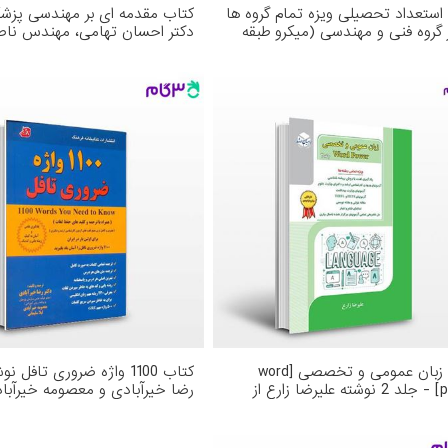
استعداد تحصیلی ویزه تمام گروه ها
کتاب مقدمه ای بر مهندسی پزش
 گروه فنی و مهندسی (میکرو طبقه
دکتر احسان تهامی، مهندس نا
شده) نوشته مهندس حسین نامی از
مطلق، مهندس فاطمه داوری نیا ا
رات مدرسان شریف
گسترش علوم پایه
کتاب زبان عمومی و تخصصی [word
کتاب 1100 واژه ضروری تافل ن
power] - جلد 2 نوشته علیرضا زارع از
رضا خیرآبادی و معصومه خیرآباد
رات راهیان ارشد
سلیمانی از کتابخانه فرهنگ