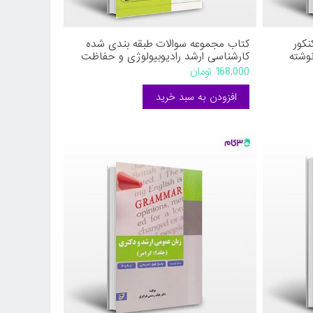
کنکور
کتاب مجموعه سوالات طبقه بندی شده
وشته
کارشناسی ارشد رادیوبیولوژی و حفاظت
پرتوی از سال 87 تا 94 با پاسخنامه کاملا
168,000 تومان
تشریحی و کاربردی ، مجموعه کتابهای
ETC نوشته سمایه آذری اصل،کاوه
مولودی،المیرا زنجانی، رضا محمدی نیا از
اطمینان