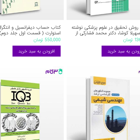
روش تحقیق در علوم پزشکی نوشته
کتاب حساب دیفرانسیل و انتگرا
سهیلا کوشا، دکتر محمد فشارکی از
استوارت ( قسمت اول جلد دوم) 
ان
جیمز استوارت ترجمه ارشک حمی
ومان
550,000 تومان
فاطمی