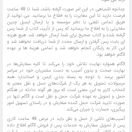
چنانچه اشتباهی در این امر صورت گرفته باشد، شما تا 48 ساعت
فرصت دارید تا این مغایرت را به اطلاع ما برسانید. می توانید از
طریق تماس تلفنی با دفتر موسسه و یا ارسال ایمیل چنین
مغایرتی را به اطلاع ما برسانید که پس از تأیید، کتاب از شما پس
گرفته شده و کتاب صحیح برای شما ارسال خواهد شد. هیچ هزینه
ای بابت پس گرفتن و ارسال مجدد از شما دریافت نخواهد شد و
این کار به رایگان انجام خواهد شد و تمامی هزینه ها بر عهده
3گام خواهد بود.
3گام همواره نهایت تلاش خود را می‏‌کند تا کلیه سفارش‏‌ها در
نهایت صحت و بدون آسیب به دست مشتریان خود در سراسر
کشور برسد. با توجه به بسته بندی ایمن و استاندارد همه
مرسولات، تحویل به هر یک از شرکت‌‏های حمل و نقل معتبر به
انتخاب کاربر به این معنی است که بروز هر گونه حادثه در هنگام
حمل و تحویل به عهده شرکت حمل و نقل است و 3گام تنها در
صورت تایید شرکت حمل کننده سفارش و در راستای تسهیل امور
پیگیری، خسارت را جبران می‌‏کند.
آسیب‏‌های ناشی از حمل و نقل باید در عرض 48 ساعت کاری
پس از تحویل سفارش به خدمات پس از فروش 3گام اطلاع داده
شود و کالای آسیب دیده به همراه صورت جلسه رسمی شرکت