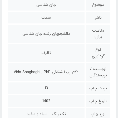
موضوع
زبان شناسی
ناشر
سمت
مناسب
دانشجویان رشته زبان شناسی
برای:
نوع
تالیف
گردآوری
نویسنده /
دکتر ویدا شقاقی Vida Shaghaghi , PhD
نویسندگان
نوبت چاپ
13
تاریخ چاپ
1402
نوع چاپ
تک رنگ - سیاه و سفید