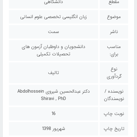
مقطع
دانشگاهی
موضوع
زبان انگلیسی تخصصی علوم انسانی
ناشر
سمت
مناسب
دانشجویان و داوطلبان آزمون های
برای:
تحصیلات تکمیلی
نوع
تالیف
گردآوری
نویسنده /
دکتر عبدالحسین شیروی Abdolhossein
نویسندگان
Shiravi , PhD
نوبت چاپ
16
تاریخ چاپ
شهریور 1398