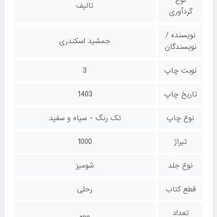
تالیف
گردآوری
نویسنده /
جمشید اسکندری
نویسندگان
نوبت چاپ
3
تاریخ چاپ
1403
نوع چاپ
تک رنگ - سیاه و سفید
تیراژ
1000
نوع جلد
شومیز
قطع کتاب
رحلی
تعداد