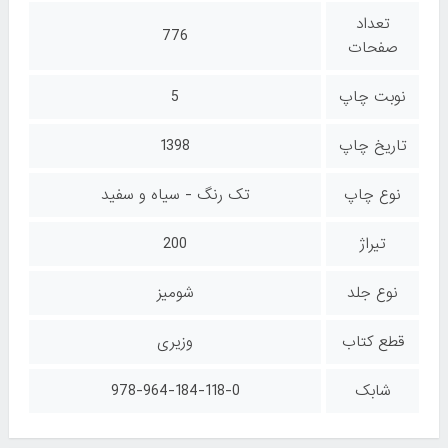
تعداد
776
صفحات
نوبت چاپ
5
تاریخ چاپ
1398
نوع چاپ
تک رنگ - سیاه و سفید
تیراژ
200
نوع جلد
شومیز
قطع کتاب
وزیری
شابک
978-964-184-118-0