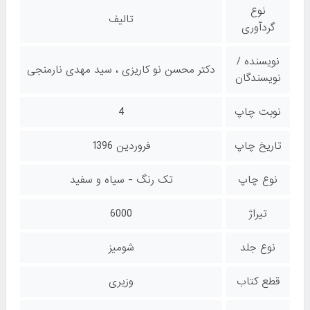
نوع
تالیف
گردآوری
نویسنده /
دکتر محسن نو کاریزی ، سید مهدی نارمنجی
نویسندگان
نوبت چاپ
4
تاریخ چاپ
فروردین 1396
نوع چاپ
تک رنگ - سیاه و سفید
تیراژ
6000
نوع جلد
شومیز
قطع کتاب
وزیری